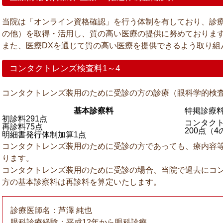
当院は「オンライン資格確認」を行う体制を有しており、診
の他）を取得・活用し、質の高い医療の提供に努めておりま
また、医療DXを通じて質の高い医療を提供できるよう取り組
コンタクトレンズ検査料1～4
コンタクトレンズ装用のために受診の方の診療（眼科学的検
基本診察料
特掲診療
初診料291点
コンタク
再診料75点
200点（
明細書発行体制加算1点
コンタクトレンズ装用のために受診の方であっても、療内容
ります。
コンタクトレンズ装用のために受診の場合、当院で過去にコ
方の基本診察料は再診料を算定いたします。
診療医師名：芦澤 純也
眼科診療経験：平成12年から眼科診療