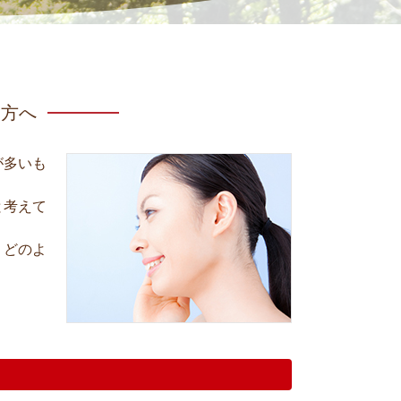
る方へ
が多いも
と考えて
、どのよ
。