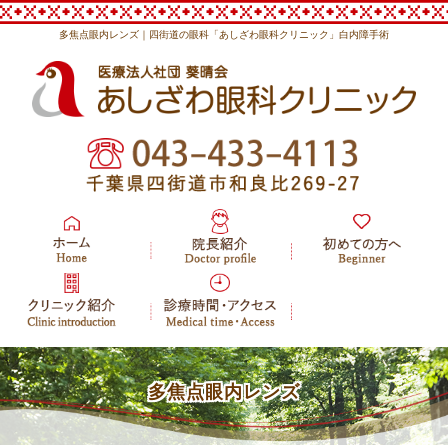
多焦点眼内レンズ｜四街道の眼科「あしざわ眼科クリニック」白内障手術
多焦点眼内レンズ